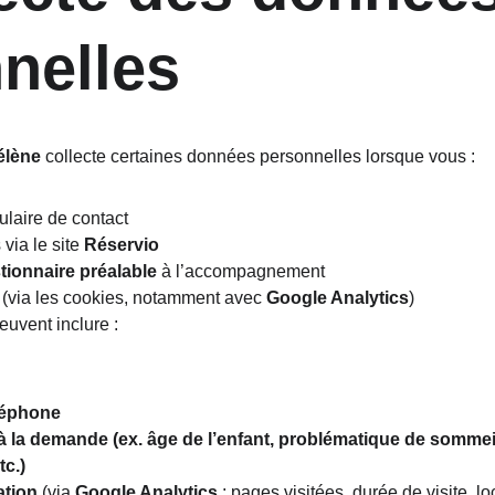
nelles
élène
 collecte certaines données personnelles lorsque vous :
laire de contact
ia le site 
Réservio
tionnaire préalable
 à l’accompagnement
 (via les cookies, notamment avec 
Google Analytics
)
uvent inclure :
léphone
à la demande (ex. âge de l’enfant, problématique de sommeil
tc.)
ation
 (via 
Google Analytics
 : pages visitées, durée de visite, l