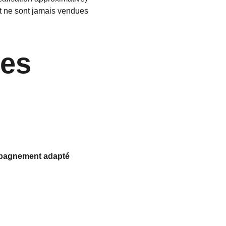
 ne sont jamais vendues 
ées
ompagnement adapté