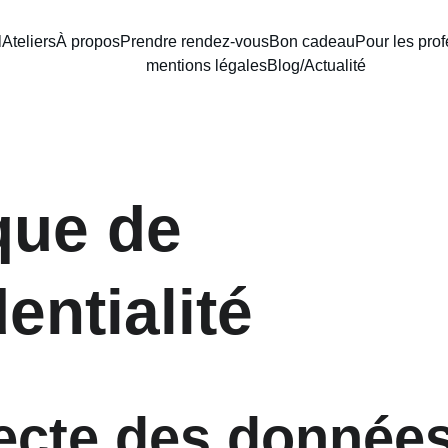
l
Ateliers
À propos
Prendre rendez-vous
Bon cadeau
Pour les pro
mentions légales
Blog/Actualité
que de 
entialité
lecte des données